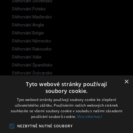
Stěhování Slovensko
Stěhování Polsko
Stěhování Maďarsko
Stěhování Anglie
Stěhování Belgie
Stěhování Německo
Stěhování Rakousko
Stěhování Itálie
Stěhování Španělsko
Stěhování Švýcarsko
×
Stěhování Francie
Tyto webové stránky používají
Stěhování Dubaj
soubory cookie.
Kontakt
Tyto webové stránky používají soubory cookie ke zlepšení
uživatelského zážitku. Používáním našich webových stránek
O nás
souhlasíte se všemi soubory cookie v souladu s našimi zásadami
používání souborů cookie.
Více informací
Ceník
NEZBYTNĚ NUTNÉ SOUBORY
Všeobecné obchodní podmínky