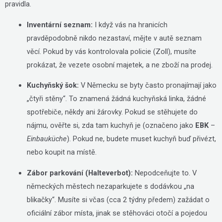
pravidla.
Inventární seznam:
I když vás na hranicích
pravděpodobně nikdo nezastaví, mějte v autě seznam
věcí. Pokud by vás kontrolovala policie (Zoll), musíte
prokázat, že vezete osobní majetek, a ne zboží na prodej.
Kuchyňský šok:
V Německu se byty často pronajímají jako
„čtyři stěny“. To znamená žádná kuchyňská linka, žádné
spotřebiče, někdy ani žárovky. Pokud se stěhujete do
nájmu, ověřte si, zda tam kuchyň je (označeno jako
EBK
–
Einbauküche
). Pokud ne, budete muset kuchyň buď přivézt,
nebo koupit na místě.
Zábor parkování (Halteverbot):
Nepodceňujte to. V
německých městech nezaparkujete s dodávkou „na
blikačky“. Musíte si včas (cca 2 týdny předem) zažádat o
oficiální zábor místa, jinak se stěhováci otočí a pojedou