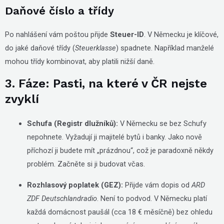
Daňové číslo a třídy
Po nahlášení vám poštou přijde
Steuer-ID
. V Německu je klíčové,
do jaké daňové třídy (
Steuerklasse
) spadnete. Například manželé
mohou třídy kombinovat, aby platili nižší daně.
3. Fáze: Pasti, na které v ČR nejste
zvyklí
Schufa (Registr dlužníků):
V Německu se bez Schufy
nepohnete. Vyžadují ji majitelé bytů i banky. Jako nově
příchozí ji budete mít „prázdnou“, což je paradoxně někdy
problém. Začněte si ji budovat včas.
Rozhlasový poplatek (GEZ):
Přijde vám dopis od
ARD
ZDF Deutschlandradio
. Není to podvod. V Německu platí
každá domácnost paušál (cca 18 € měsíčně) bez ohledu