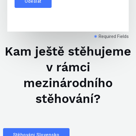
Odeslat
Required Fields
Kam ještě stěhujeme
v rámci
mezinárodního
stěhování?
Stěhováni Slovensko