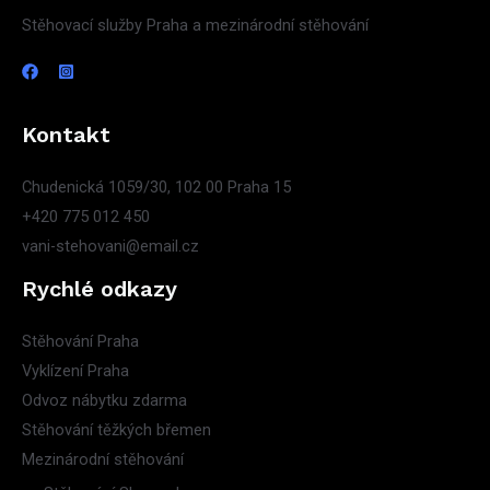
Stěhovací služby Praha a mezinárodní stěhování
Kontakt
Chudenická 1059/30, 102 00 Praha 15
+420 775 012 450
vani-stehovani@email.cz
Rychlé odkazy
Stěhování Praha
Vyklízení Praha
Odvoz nábytku zdarma
Stěhování těžkých břemen
Mezinárodní stěhování