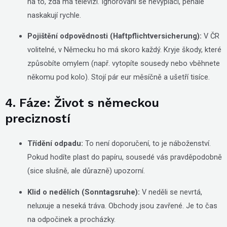
na to, zda má televizi. Ignorování se nevyplácí, penále
naskakují rychle.
Pojištění odpovědnosti (Haftpflichtversicherung):
V ČR
volitelné, v Německu ho má skoro každý. Kryje škody, které
způsobíte omylem (např. vytopíte sousedy nebo vběhnete
někomu pod kolo). Stojí pár eur měsíčně a ušetří tisíce.
4. Fáze: Život s německou
precizností
Třídění odpadu:
To není doporučení, to je náboženství.
Pokud hodíte plast do papíru, sousedé vás pravděpodobně
(sice slušně, ale důrazně) upozorní.
Klid o nedělích (Sonntagsruhe):
V neděli se nevrtá,
neluxuje a neseká tráva. Obchody jsou zavřené. Je to čas
na odpočinek a procházky.