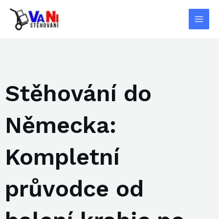
Přeskočit
Main
na
Men
obsah
Stěhování do
Německa:
Kompletní
průvodce od