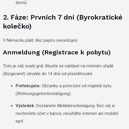
domů.
2. Fáze: Prvních 7 dní (Byrokratické
kolečko)
V Německu platí:
Bez papíru neexistuješ.
Anmeldung (Registrace k pobytu)
Toto je váš svatý grál. Musíte se nahlásit na místním úřadě
(
Bürgeramt
) obvykle do 14 dnů od přestěhování.
Potřebujete:
Občanku a potvrzení od majitele bytu
(
Wohnungsgeberbestätigung
).
Výsledek:
Dostanete
Meldebescheinigung
. Bez něj si
neotevřete účet v bance, nevyřídíte internet ani mobilní
tarif.