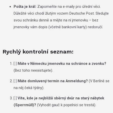
Pošta je král:
Zapomeňte na e-maily pro úřední věci.
Důležité věci chodí žlutým vozem Deutsche Post. Sledujte
svou schránku denně a mějte na ní jmenovku – bez
jmenovky vám dopis (včetně bankovní karty) nedoručí.
Rychlý kontrolní seznam:
[ ]
Máte v Německu jmenovku na schránce a zvonku?
(Bez toho neexistujete).
[ ]
Máte domluvený termín na Anmeldung?
(V Berlíně se
na něj čeká týdny).
[ ]
Víte, kde je nejbližší sběrný dvůr na starý nábytek
(Sperrmüll)?
(Vyhodit gauč k popelnici se trestá).